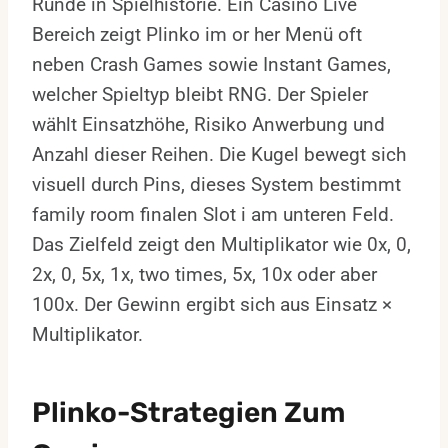
Runde in Spielhistorie. Ein Casino Live
Bereich zeigt Plinko im or her Menü oft
neben Crash Games sowie Instant Games,
welcher Spieltyp bleibt RNG. Der Spieler
wählt Einsatzhöhe, Risiko Anwerbung und
Anzahl dieser Reihen. Die Kugel bewegt sich
visuell durch Pins, dieses System bestimmt
family room finalen Slot i am unteren Feld.
Das Zielfeld zeigt den Multiplikator wie 0x, 0,
2x, 0, 5x, 1x, two times, 5x, 10x oder aber
100x. Der Gewinn ergibt sich aus Einsatz ×
Multiplikator.
Plinko-Strategien Zum