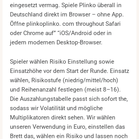
eingesetzt vermag. Spiele Plinko überall in
Deutschland direkt im Browser – ohne App.
Öffne plinkoplinko. com throughout Safari
oder Chrome auf” “iOS/Android oder in
jedem modernen Desktop-Browser.
Spieler wählen Risiko Einstellung sowie
Einsatzhöhe vor dem Start der Runde. Einsatz
wählen, Risikostufe (niedrig/mittel/hoch)
und Reihenanzahl festlegen (meist 8–16).
Die Auszahlungstabelle passt sich sofort the,
sodass wir Volatilität und mögliche
Multiplikatoren direkt sehen. Wir wählen
unseren Verwendung in Euro, einstellen das
Brett das, wählen ein Risiko und lassen noch