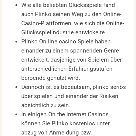
Wie alle beliebten Glücksspiele fand
auch Plinko seinen Weg zu den Online-
Casino-Plattformen, wie sich die Online-
Glücksspielindustrie entwickelte.
Plinko On line casino Spiele haben
einander zu einem spannenden Genre
entwickelt, dasjenige von Spielern über
unterschiedlichen Erfahrungsstufen
beroende genutzt wird.
Dennoch ist es bedeutsam, plinko seriös
über spielen und einander der Risiken
absichtlich zu sein.
In einigen On the internet Casinos
können Sie Plinko kostenlos unter
abzug von Anmeldung bzw.