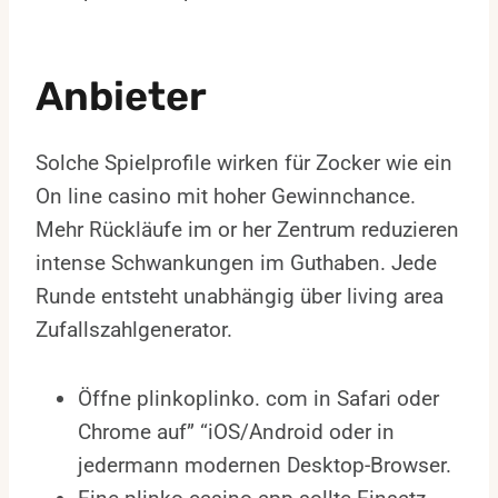
Anbieter
Solche Spielprofile wirken für Zocker wie ein
On line casino mit hoher Gewinnchance.
Mehr Rückläufe im or her Zentrum reduzieren
intense Schwankungen im Guthaben. Jede
Runde entsteht unabhängig über living area
Zufallszahlgenerator.
Öffne plinkoplinko. com in Safari oder
Chrome auf” “iOS/Android oder in
jedermann modernen Desktop-Browser.