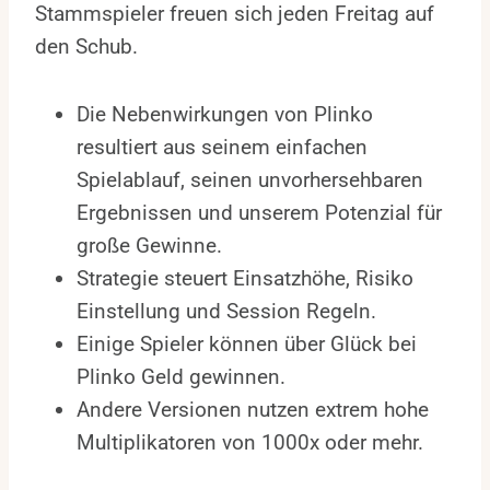
Stammspieler freuen sich jeden Freitag auf
den Schub.
Die Nebenwirkungen von Plinko
resultiert aus seinem einfachen
Spielablauf, seinen unvorhersehbaren
Ergebnissen und unserem Potenzial für
große Gewinne.
Strategie steuert Einsatzhöhe, Risiko
Einstellung und Session Regeln.
Einige Spieler können über Glück bei
Plinko Geld gewinnen.
Andere Versionen nutzen extrem hohe
Multiplikatoren von 1000x oder mehr.