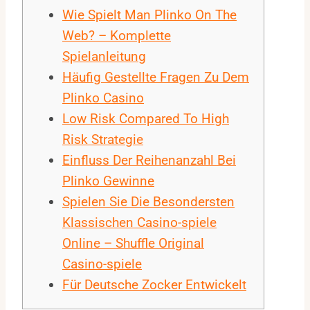
Wie Spielt Man Plinko On The
Web? – Komplette
Spielanleitung
Häufig Gestellte Fragen Zu Dem
Plinko Casino
Low Risk Compared To High
Risk Strategie
Einfluss Der Reihenanzahl Bei
Plinko Gewinne
Spielen Sie Die Besondersten
Klassischen Casino-spiele
Online – Shuffle Original
Casino-spiele
Für Deutsche Zocker Entwickelt