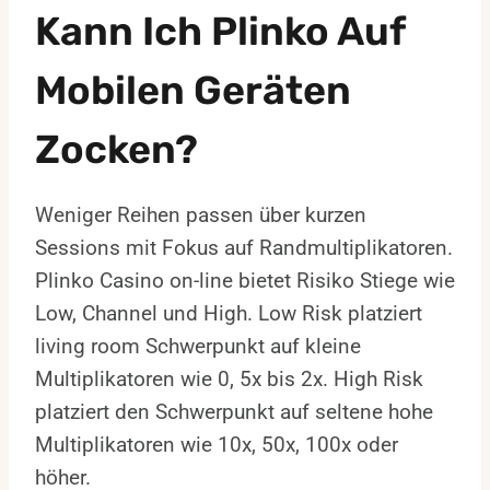
Kann Ich Plinko Auf
Mobilen Geräten
Zocken?
Weniger Reihen passen über kurzen
Sessions mit Fokus auf Randmultiplikatoren.
Plinko Casino on-line bietet Risiko Stiege wie
Low, Channel und High. Low Risk platziert
living room Schwerpunkt auf kleine
Multiplikatoren wie 0, 5x bis 2x. High Risk
platziert den Schwerpunkt auf seltene hohe
Multiplikatoren wie 10x, 50x, 100x oder
höher.