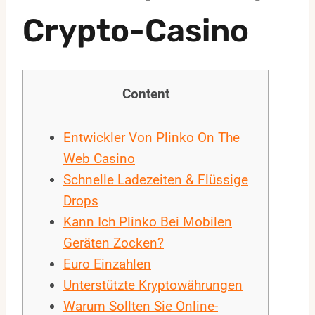
Crypto-Casino
Content
Entwickler Von Plinko On The
Web Casino
Schnelle Ladezeiten & Flüssige
Drops
Kann Ich Plinko Bei Mobilen
Geräten Zocken?
Euro Einzahlen
Unterstützte Kryptowährungen
Warum Sollten Sie Online-