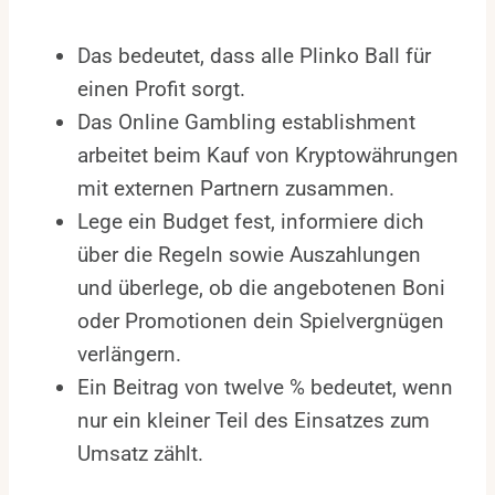
Das bedeutet, dass alle Plinko Ball für
einen Profit sorgt.
Das Online Gambling establishment
arbeitet beim Kauf von Kryptowährungen
mit externen Partnern zusammen.
Lege ein Budget fest, informiere dich
über die Regeln sowie Auszahlungen
und überlege, ob die angebotenen Boni
oder Promotionen dein Spielvergnügen
verlängern.
Ein Beitrag von twelve % bedeutet, wenn
nur ein kleiner Teil des Einsatzes zum
Umsatz zählt.