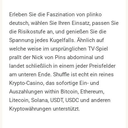
Erleben Sie die Faszination von plinko
deutsch, wählen Sie Ihren Einsatz, passen Sie
die Risikostufe an, und genießen Sie die
Spannung jedes Kugelfalls. Ähnlich auf
welche weise im ursprünglichen TV-Spiel
prallt der Nick von Pins abdominal und
landet schließlich in einem jeder Preisfelder
am unteren Ende. Shuffle ist echt ein reines
Krypto-Casino, das sofortige Ein- und
Auszahlungen within Bitcoin, Ethereum,
Litecoin, Solana, USDT, USDC und anderen
Kryptowährungen unterstützt.