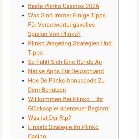
Beste Plinko Casinos 2026
Was Sind Immer Einige Tipps
Für Verantwortungsvolles
Spielen Von Plinko?
Plinko Wagering Strategien Und
Tipps
So Fühlt Sich Eine Runde An
Native Apps Für Deutschland
Hoe De Plinko-bonuscode Zu
Dem Benutzen
Willkommen Bei Plinko – Ihr
Glücksspiel-abenteuer Beginnt!
Was Ist Der Rtp?
Einsatz Strategie Im Plinko
Casino