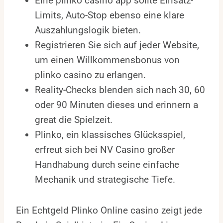
Eine plinko casino app sollte Einsatz-
Limits, Auto-Stop ebenso eine klare
Auszahlungslogik bieten.
Registrieren Sie sich auf jeder Website,
um einen Willkommensbonus von
plinko casino zu erlangen.
Reality-Checks blenden sich nach 30, 60
oder 90 Minuten dieses und erinnern a
great die Spielzeit.
Plinko, ein klassisches Glücksspiel,
erfreut sich bei NV Casino großer
Handhabung durch seine einfache
Mechanik und strategische Tiefe.
Ein Echtgeld Plinko Online casino zeigt jede